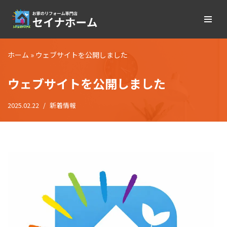
コ
ン
テ
ホーム
»
ウェブサイトを公開しました
ン
ツ
ウェブサイトを公開しました
へ
ス
2025.02.22
新着情報
キ
ッ
プ