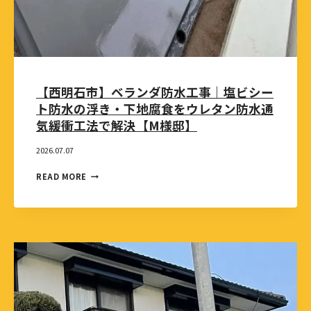
【西明石市】ベランダ防水工事｜塩ビシー
ト防水の浮き・下地腐食をウレタン防水通
気緩衝工法で解決【M様邸】
2026.07.07
READ MORE