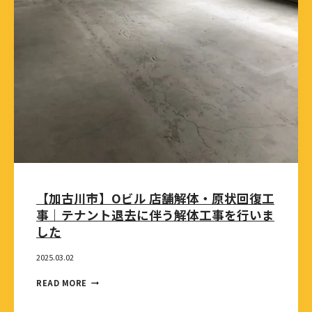
【加古川市】Oビル 店舗解体・原状回復工
事｜テナント退去に伴う解体工事を行いま
した
2025.03.02
READ MORE